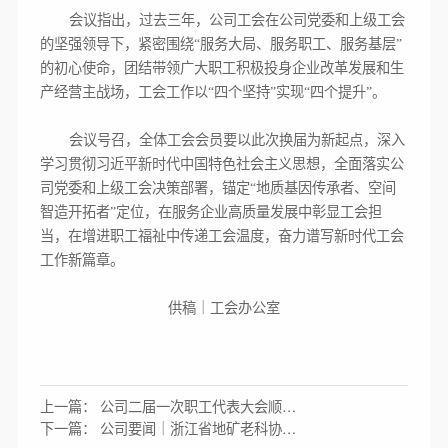
会议指出，过去三年，公司工会在公司党委和上级工会
的坚强领导下，紧密围绕“服务大局、服务职工、服务基层”
的初心使命，团结带领广大职工积极投身企业改革发展和生
产经营主战场，工会工作以“四个坚持”实现“四个提升”。
会议号召，全体工会会员要以此次换届为新起点，深入
学习贯彻习近平新时代中国特色社会主义思想，全面落实公
司党委和上级工会决策部署，锚定“地质基因传承者、空间
智造开拓者”定位，在服务企业高质量发展中彰显工会担
当，在增进职工福祉中传递工会温度，奋力谱写新时代工会
工作新篇章。
供稿｜工会办公室
上一篇： 公司二届一次职工代表大会顺利
召开
下一篇： 公司要闻｜浙江省地矿老科协徐