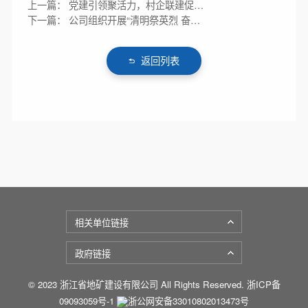
上一篇： 党建引领聚活力，村企联建促发
展
下一篇： 公司组织开展“清明祭英烈 奋斗
砺初心”主题活动
返回列表
相关单位链接
政府链接
© 2023 浙江省地矿建设有限公司 All Rights Reserved.
浙ICP备
09093059号-1
浙公网安备33010802013473号