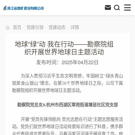
首页
·
党建引领
·
党建动态
·
详情
地球“绿”动 我在行动——勘察院组
织开展世界地球日主题活动
发布时间：2025年04月22日
为深入贯彻习近平生态文明思想，牢固树立“绿水青山
就是金山银山”理念，在第56个世界地球日之际，公司下属
勘察院组织开展世界地球日主题活动。
勘察院党总支&杭州市西湖区翠苑街道塘苗社区党支部
开展“党员先锋领航向 荧光志愿在行动”主题志愿服务活
动。党员们就世界地球日活动背景知识进行了科普，携手群
众代表组成志愿者队伍，沿着冯家河河道开展巡查工作。他