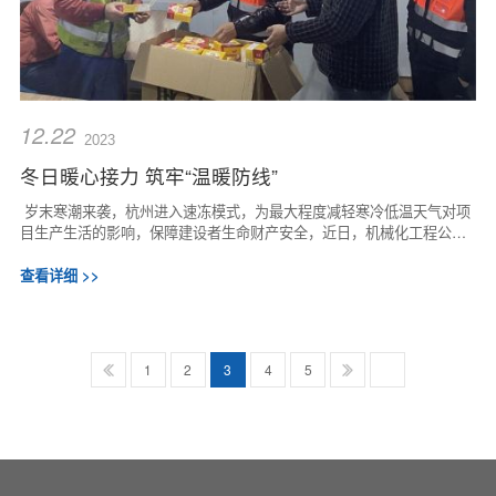
12.22
2023
冬日暖心接力 筑牢“温暖防线”
岁末寒潮来袭，杭州进入速冻模式，为最大程度减轻寒冷低温天气对项
目生产生活的影响，保障建设者生命财产安全，近日，机械化工程公司
党支部积极行动，发挥战斗堡垒和先锋模...
查看详细 >>
1
2
3
4
5